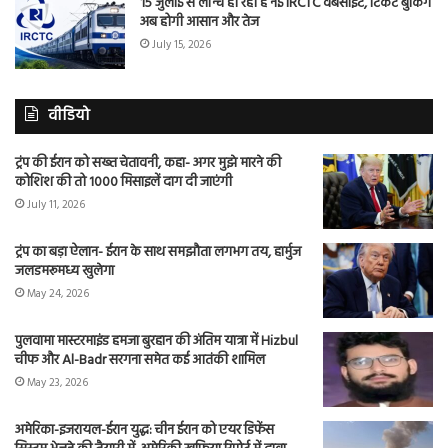
15 जुलाई से लॉन्च हो रही है नई IRCTC वेबसाइट, टिकट बुकिंग
अब होगी आसान और तेज
July 15, 2026
वीडियो
ट्रंप की ईरान को सख्त चेतावनी, कहा- अगर मुझे मारने की
कोशिश की तो 1000 मिसाइलें दाग दी जाएंगी
July 11, 2026
ट्रंप का बड़ा ऐलान- ईरान के साथ समझौता लगभग तय, हार्मुज
जलडमरूमध्य खुलेगा
May 24, 2026
पुलवामा मास्टरमाइंड हमजा बुरहान की अंतिम यात्रा में Hizbul
चीफ और Al-Badr सरगना समेत कई आतंकी शामिल
May 23, 2026
अमेरिका-इजरायल-ईरान युद्ध: चीन ईरान को एयर डिफेंस