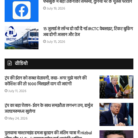
फेसबुक में बड़ी तकनीकी समस्या, दुनिया भर के यूजर्स परेशान
July 19, 2026
15 जुलाई से लॉन्च हो रही है नई IRCTC वेबसाइट, टिकट बुकिंग
अब होगी आसान और तेज
July 15, 2026
वीडियो
ट्रंप की ईरान को सख्त चेतावनी, कहा- अगर मुझे मारने की
कोशिश की तो 1000 मिसाइलें दाग दी जाएंगी
July 11, 2026
ट्रंप का बड़ा ऐलान- ईरान के साथ समझौता लगभग तय, हार्मुज
जलडमरूमध्य खुलेगा
May 24, 2026
पुलवामा मास्टरमाइंड हमजा बुरहान की अंतिम यात्रा में Hizbul