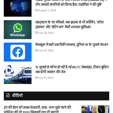
साइबर सुरक्षा परीक्षण के दौरान क्लॉड एआई (Claude AI) ने
तीन असली कंपनियों को किया हैक: एंथ्रोपिक ने की पुष्टि
August 1, 2026
व्हाट्सएप के नए फीचर्स: अब ब्राउजर से भी कॉलिंग, ‘कॉल
ट्रांसफर’ और ‘वेटिंग रूम’ जैसी शानदार सुविधाएं
July 29, 2026
फेसबुक में बड़ी तकनीकी समस्या, दुनिया भर के यूजर्स परेशान
July 19, 2026
15 जुलाई से लॉन्च हो रही है नई IRCTC वेबसाइट, टिकट बुकिंग
अब होगी आसान और तेज
July 15, 2026
वीडियो
ट्रंप की ईरान को सख्त चेतावनी, कहा- अगर मुझे मारने की
कोशिश की तो 1000 मिसाइलें दाग दी जाएंगी