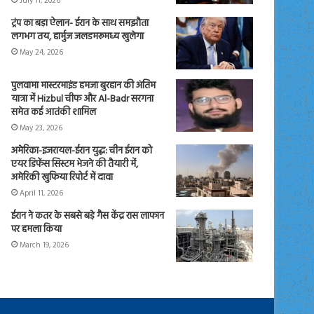
July 11, 2026
ट्रंप का बड़ा ऐलान- ईरान के साथ समझौता
लगभग तय, हार्मुज जलडमरूमध्य खुलेगा
May 24, 2026
पुलवामा मास्टरमाइंड हमजा बुरहान की अंतिम
यात्रा में Hizbul चीफ और Al-Badr सरगना
समेत कई आतंकी शामिल
May 23, 2026
अमेरिका-इजरायल-ईरान युद्ध: चीन ईरान को
एयर डिफेंस सिस्टम भेजने की तैयारी में,
अमेरिकी खुफिया रिपोर्ट में दावा
April 11, 2026
ईरान ने कतर के सबसे बड़े गैस केंद्र रास लाफान
पर हमला किया
March 19, 2026