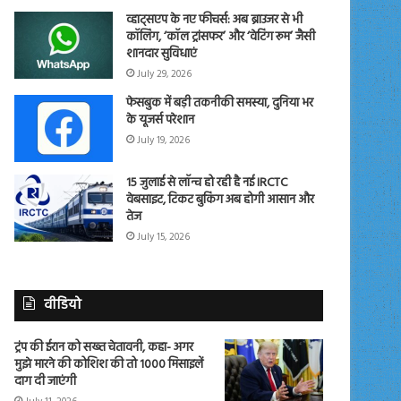
व्हाट्सएप के नए फीचर्स: अब ब्राउजर से भी
कॉलिंग, ‘कॉल ट्रांसफर’ और ‘वेटिंग रूम’ जैसी
शानदार सुविधाएं
July 29, 2026
फेसबुक में बड़ी तकनीकी समस्या, दुनिया भर
के यूजर्स परेशान
July 19, 2026
15 जुलाई से लॉन्च हो रही है नई IRCTC
वेबसाइट, टिकट बुकिंग अब होगी आसान और
तेज
July 15, 2026
वीडियो
ट्रंप की ईरान को सख्त चेतावनी, कहा- अगर
मुझे मारने की कोशिश की तो 1000 मिसाइलें
दाग दी जाएंगी