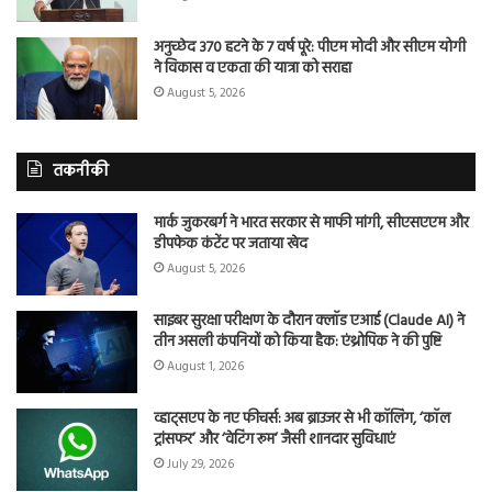
अनुच्छेद 370 हटने के 7 वर्ष पूरे: पीएम मोदी और सीएम योगी
ने विकास व एकता की यात्रा को सराहा
August 5, 2026
तकनीकी
मार्क जुकरबर्ग ने भारत सरकार से माफी मांगी, सीएसएएम और
डीपफेक कंटेंट पर जताया खेद
August 5, 2026
साइबर सुरक्षा परीक्षण के दौरान क्लॉड एआई (Claude AI) ने
तीन असली कंपनियों को किया हैक: एंथ्रोपिक ने की पुष्टि
August 1, 2026
व्हाट्सएप के नए फीचर्स: अब ब्राउजर से भी कॉलिंग, ‘कॉल
ट्रांसफर’ और ‘वेटिंग रूम’ जैसी शानदार सुविधाएं
July 29, 2026