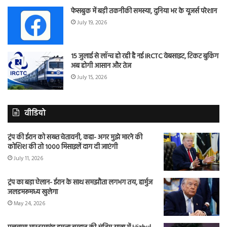
फेसबुक में बड़ी तकनीकी समस्या, दुनिया भर के यूजर्स परेशान
July 19, 2026
15 जुलाई से लॉन्च हो रही है नई IRCTC वेबसाइट, टिकट बुकिंग
अब होगी आसान और तेज
July 15, 2026
वीडियो
ट्रंप की ईरान को सख्त चेतावनी, कहा- अगर मुझे मारने की
कोशिश की तो 1000 मिसाइलें दाग दी जाएंगी
July 11, 2026
ट्रंप का बड़ा ऐलान- ईरान के साथ समझौता लगभग तय, हार्मुज
जलडमरूमध्य खुलेगा
May 24, 2026