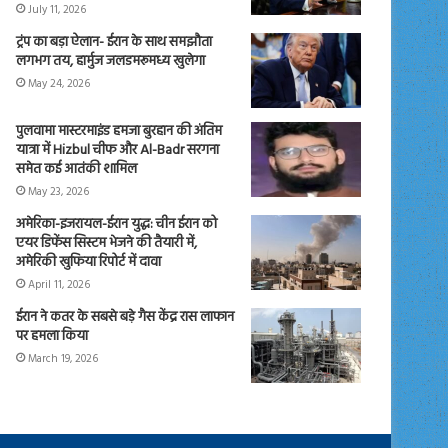
July 11, 2026
ट्रंप का बड़ा ऐलान- ईरान के साथ समझौता
लगभग तय, हार्मुज जलडमरूमध्य खुलेगा
May 24, 2026
पुलवामा मास्टरमाइंड हमजा बुरहान की अंतिम
यात्रा में Hizbul चीफ और Al-Badr सरगना
समेत कई आतंकी शामिल
May 23, 2026
अमेरिका-इजरायल-ईरान युद्ध: चीन ईरान को
एयर डिफेंस सिस्टम भेजने की तैयारी में,
अमेरिकी खुफिया रिपोर्ट में दावा
April 11, 2026
ईरान ने कतर के सबसे बड़े गैस केंद्र रास लाफान
पर हमला किया
March 19, 2026