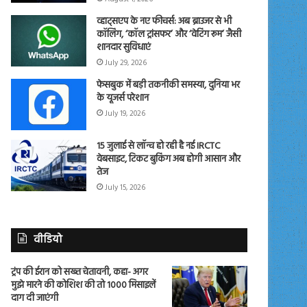
व्हाट्सएप के नए फीचर्स: अब ब्राउजर से भी
कॉलिंग, ‘कॉल ट्रांसफर’ और ‘वेटिंग रूम’ जैसी
शानदार सुविधाएं
July 29, 2026
फेसबुक में बड़ी तकनीकी समस्या, दुनिया भर
के यूजर्स परेशान
July 19, 2026
15 जुलाई से लॉन्च हो रही है नई IRCTC
वेबसाइट, टिकट बुकिंग अब होगी आसान और
तेज
July 15, 2026
वीडियो
ट्रंप की ईरान को सख्त चेतावनी, कहा- अगर
मुझे मारने की कोशिश की तो 1000 मिसाइलें
दाग दी जाएंगी