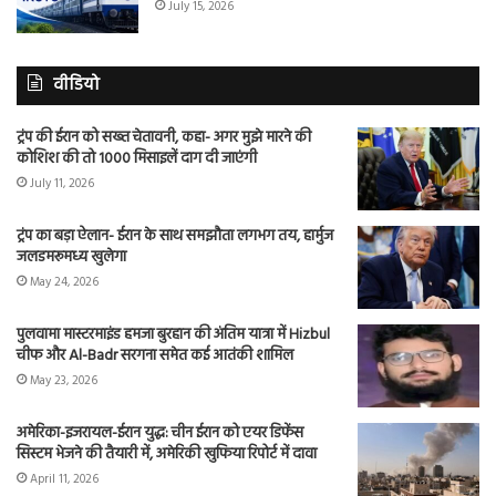
July 15, 2026
वीडियो
ट्रंप की ईरान को सख्त चेतावनी, कहा- अगर मुझे मारने की
कोशिश की तो 1000 मिसाइलें दाग दी जाएंगी
July 11, 2026
ट्रंप का बड़ा ऐलान- ईरान के साथ समझौता लगभग तय, हार्मुज
जलडमरूमध्य खुलेगा
May 24, 2026
पुलवामा मास्टरमाइंड हमजा बुरहान की अंतिम यात्रा में Hizbul
चीफ और Al-Badr सरगना समेत कई आतंकी शामिल
May 23, 2026
अमेरिका-इजरायल-ईरान युद्ध: चीन ईरान को एयर डिफेंस
सिस्टम भेजने की तैयारी में, अमेरिकी खुफिया रिपोर्ट में दावा
April 11, 2026