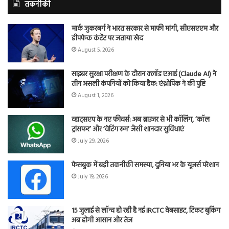
तकनीकी
मार्क जुकरबर्ग ने भारत सरकार से माफी मांगी, सीएसएएम और
डीपफेक कंटेंट पर जताया खेद
August 5, 2026
साइबर सुरक्षा परीक्षण के दौरान क्लॉड एआई (Claude AI) ने
तीन असली कंपनियों को किया हैक: एंथ्रोपिक ने की पुष्टि
August 1, 2026
व्हाट्सएप के नए फीचर्स: अब ब्राउजर से भी कॉलिंग, ‘कॉल
ट्रांसफर’ और ‘वेटिंग रूम’ जैसी शानदार सुविधाएं
July 29, 2026
फेसबुक में बड़ी तकनीकी समस्या, दुनिया भर के यूजर्स परेशान
July 19, 2026
15 जुलाई से लॉन्च हो रही है नई IRCTC वेबसाइट, टिकट बुकिंग
अब होगी आसान और तेज