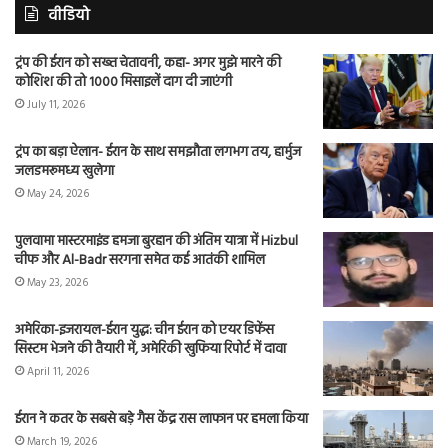
वीडियो
ट्रंप की ईरान को सख्त चेतावनी, कहा- अगर मुझे मारने की
कोशिश की तो 1000 मिसाइलें दाग दी जाएंगी
July 11, 2026
ट्रंप का बड़ा ऐलान- ईरान के साथ समझौता लगभग तय, हार्मुज
जलडमरूमध्य खुलेगा
May 24, 2026
पुलवामा मास्टरमाइंड हमजा बुरहान की अंतिम यात्रा में Hizbul
चीफ और Al-Badr सरगना समेत कई आतंकी शामिल
May 23, 2026
अमेरिका-इजरायल-ईरान युद्ध: चीन ईरान को एयर डिफेंस
सिस्टम भेजने की तैयारी में, अमेरिकी खुफिया रिपोर्ट में दावा
April 11, 2026
ईरान ने कतर के सबसे बड़े गैस केंद्र रास लाफान पर हमला किया
March 19, 2026