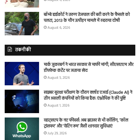
बॉम्बे हाईकोर्ट ने तरुण तेजपाल की बरी करने के फैसले को
पलटा, 2013 के यौन उत्पीड़न मामले में ठहराया दोषी
August 6, 2026
तकनीकी
मार्क जुकरबर्ग ने भारत सरकार से माफी मांगी, सीएसएएम और
डीपफेक कंटेंट पर जताया खेद
August 5, 2026
साइबर सुरक्षा परीक्षण के दौरान क्लॉड एआई (Claude AI) ने
तीन असली कंपनियों को किया हैक: एंथ्रोपिक ने की पुष्टि
August 1, 2026
व्हाट्सएप के नए फीचर्स: अब ब्राउजर से भी कॉलिंग, ‘कॉल
ट्रांसफर’ और ‘वेटिंग रूम’ जैसी शानदार सुविधाएं
July 29, 2026