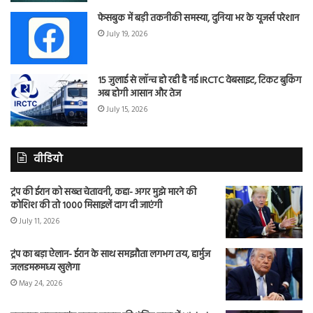
फेसबुक में बड़ी तकनीकी समस्या, दुनिया भर के यूजर्स परेशान
July 19, 2026
15 जुलाई से लॉन्च हो रही है नई IRCTC वेबसाइट, टिकट बुकिंग
अब होगी आसान और तेज
July 15, 2026
वीडियो
ट्रंप की ईरान को सख्त चेतावनी, कहा- अगर मुझे मारने की
कोशिश की तो 1000 मिसाइलें दाग दी जाएंगी
July 11, 2026
ट्रंप का बड़ा ऐलान- ईरान के साथ समझौता लगभग तय, हार्मुज
जलडमरूमध्य खुलेगा
May 24, 2026