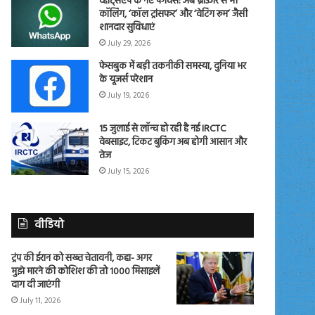
व्हाट्सएप के नए फीचर्स: अब ब्राउजर से भी
कॉलिंग, ‘कॉल ट्रांसफर’ और ‘वेटिंग रूम’ जैसी
शानदार सुविधाएं
July 29, 2026
फेसबुक में बड़ी तकनीकी समस्या, दुनिया भर
के यूजर्स परेशान
July 19, 2026
15 जुलाई से लॉन्च हो रही है नई IRCTC
वेबसाइट, टिकट बुकिंग अब होगी आसान और
तेज
July 15, 2026
वीडियो
ट्रंप की ईरान को सख्त चेतावनी, कहा- अगर
मुझे मारने की कोशिश की तो 1000 मिसाइलें
दाग दी जाएंगी
July 11, 2026