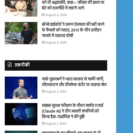
को दी श्रद्धांजलि, कहा— परिवार की इच्छा पर
बेटे को राजनीति में लाएंगे आगे
August 6, 2026
बॉम्बे हाईकोर्ट ने तरुण तेजपाल की बरी करने
के फैसले को पलटा, 2013 के यौन उत्पीड़न
मामले में ठहराया दोषी
August 6, 2026
तकनीकी
मार्क जुकरबर्ग ने भारत सरकार से माफी मांगी,
सीएसएएम और डीपफेक कंटेंट पर जताया खेद
August 5, 2026
साइबर सुरक्षा परीक्षण के दौरान क्लॉड एआई
(Claude AI) ने तीन असली कंपनियों को
किया हैक: एंथ्रोपिक ने की पुष्टि
August 1, 2026