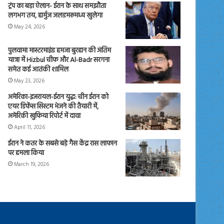
ट्रंप का बड़ा ऐलान- ईरान के साथ समझौता
लगभग तय, हार्मुज जलडमरूमध्य खुलेगा
May 24, 2026
पुलवामा मास्टरमाइंड हमजा बुरहान की अंतिम
यात्रा में Hizbul चीफ और Al-Badr सरगना
समेत कई आतंकी शामिल
May 23, 2026
अमेरिका-इजरायल-ईरान युद्ध: चीन ईरान को
एयर डिफेंस सिस्टम भेजने की तैयारी में,
अमेरिकी खुफिया रिपोर्ट में दावा
April 11, 2026
ईरान ने कतर के सबसे बड़े गैस केंद्र रास लाफान
पर हमला किया
March 19, 2026