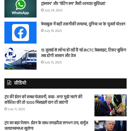
ट्रांसफर’ और ‘वेटिंग रूम’ जैसी शानदार सुविधाएं
July 29, 2026
फेसबुक में बड़ी तकनीकी समस्या, दुनिया भर के यूजर्स परेशान
July 19, 2026
15 जुलाई से लॉन्च हो रही है नई IRCTC वेबसाइट, टिकट बुकिंग
अब होगी आसान और तेज
July 15, 2026
वीडियो
ट्रंप की ईरान को सख्त चेतावनी, कहा- अगर मुझे मारने की
कोशिश की तो 1000 मिसाइलें दाग दी जाएंगी
July 11, 2026
ट्रंप का बड़ा ऐलान- ईरान के साथ समझौता लगभग तय, हार्मुज
जलडमरूमध्य खुलेगा