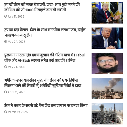
ट्रंप की ईरान को सख्त चेतावनी, कहा- अगर मुझे मारने की
कोशिश की तो 1000 मिसाइलें दाग दी जाएंगी
July 11, 2026
ट्रंप का बड़ा ऐलान- ईरान के साथ समझौता लगभग तय, हार्मुज
जलडमरूमध्य खुलेगा
May 24, 2026
पुलवामा मास्टरमाइंड हमजा बुरहान की अंतिम यात्रा में Hizbul
चीफ और Al-Badr सरगना समेत कई आतंकी शामिल
May 23, 2026
अमेरिका-इजरायल-ईरान युद्ध: चीन ईरान को एयर डिफेंस
सिस्टम भेजने की तैयारी में, अमेरिकी खुफिया रिपोर्ट में दावा
April 11, 2026
ईरान ने कतर के सबसे बड़े गैस केंद्र रास लाफान पर हमला किया
March 19, 2026