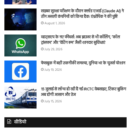
साइबर सुरक्षा परीक्षण के दौरान क्लॉड एआई (Claude AI) ने
तीन असली कंपनियों को किया हैक: एंथ्रोपिक ने की पुष्टि
August 1, 2026
व्हाट्सएप के नए फीचर्स: अब ब्राउजर से भी कॉलिंग, ‘कॉल
ट्रांसफर’ और ‘वेटिंग रूम’ जैसी शानदार सुविधाएं
July 29, 2026
फेसबुक में बड़ी तकनीकी समस्या, दुनिया भर के यूजर्स परेशान
July 19, 2026
15 जुलाई से लॉन्च हो रही है नई IRCTC वेबसाइट, टिकट बुकिंग
अब होगी आसान और तेज
July 15, 2026
वीडियो