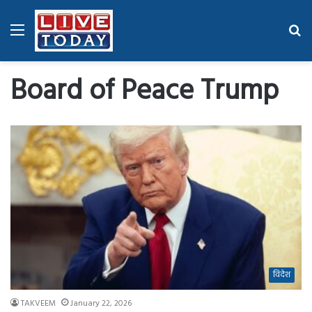
Menu
Se
fo
Board of Peace Trump
विदेश
TAKVEEM
January 22, 2026