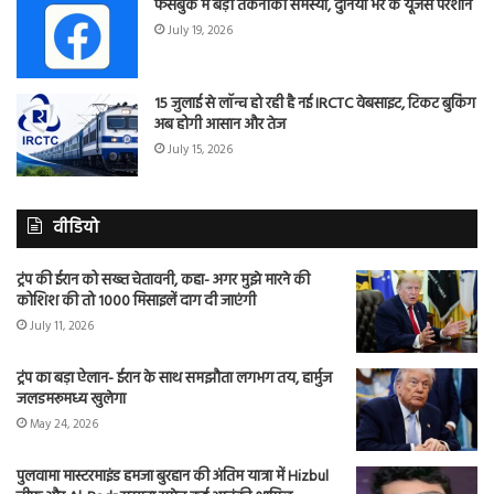
फेसबुक में बड़ी तकनीकी समस्या, दुनिया भर के यूजर्स परेशान
July 19, 2026
15 जुलाई से लॉन्च हो रही है नई IRCTC वेबसाइट, टिकट बुकिंग
अब होगी आसान और तेज
July 15, 2026
वीडियो
ट्रंप की ईरान को सख्त चेतावनी, कहा- अगर मुझे मारने की
कोशिश की तो 1000 मिसाइलें दाग दी जाएंगी
July 11, 2026
ट्रंप का बड़ा ऐलान- ईरान के साथ समझौता लगभग तय, हार्मुज
जलडमरूमध्य खुलेगा
May 24, 2026
पुलवामा मास्टरमाइंड हमजा बुरहान की अंतिम यात्रा में Hizbul