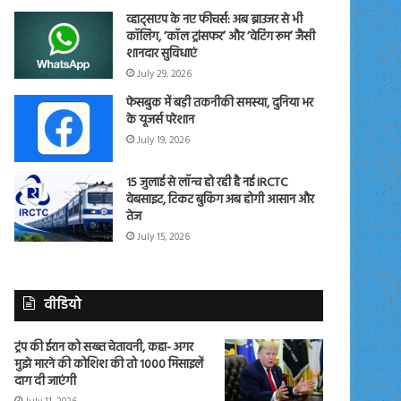
व्हाट्सएप के नए फीचर्स: अब ब्राउजर से भी
कॉलिंग, ‘कॉल ट्रांसफर’ और ‘वेटिंग रूम’ जैसी
शानदार सुविधाएं
July 29, 2026
फेसबुक में बड़ी तकनीकी समस्या, दुनिया भर
के यूजर्स परेशान
July 19, 2026
15 जुलाई से लॉन्च हो रही है नई IRCTC
वेबसाइट, टिकट बुकिंग अब होगी आसान और
तेज
July 15, 2026
वीडियो
ट्रंप की ईरान को सख्त चेतावनी, कहा- अगर
मुझे मारने की कोशिश की तो 1000 मिसाइलें
दाग दी जाएंगी