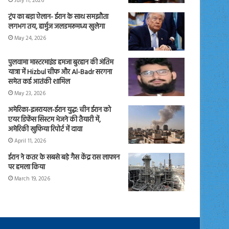
July 11, 2026
ट्रंप का बड़ा ऐलान- ईरान के साथ समझौता
लगभग तय, हार्मुज जलडमरूमध्य खुलेगा
May 24, 2026
पुलवामा मास्टरमाइंड हमजा बुरहान की अंतिम
यात्रा में Hizbul चीफ और Al-Badr सरगना
समेत कई आतंकी शामिल
May 23, 2026
अमेरिका-इजरायल-ईरान युद्ध: चीन ईरान को
एयर डिफेंस सिस्टम भेजने की तैयारी में,
अमेरिकी खुफिया रिपोर्ट में दावा
April 11, 2026
ईरान ने कतर के सबसे बड़े गैस केंद्र रास लाफान
पर हमला किया
March 19, 2026