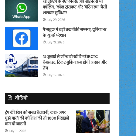
व्हाट्सएप के नए फीचर्स: अब ब्राउजर से भी
कॉलिंग, ‘कॉल ट्रांसफर’ और ‘वेटिंग रूम’ जैसी
शानदार सुविधाएं
July 29, 2026
फेसबुक में बड़ी तकनीकी समस्या, दुनिया भर
के यूजर्स परेशान
July 19, 2026
15 जुलाई से लॉन्च हो रही है नई IRCTC
वेबसाइट, टिकट बुकिंग अब होगी आसान और
तेज
July 15, 2026
वीडियो
ट्रंप की ईरान को सख्त चेतावनी, कहा- अगर
मुझे मारने की कोशिश की तो 1000 मिसाइलें
दाग दी जाएंगी
July 11, 2026