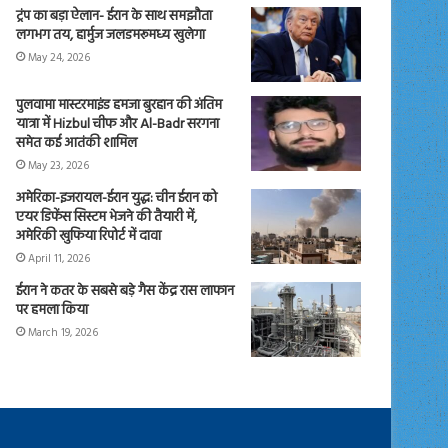
ट्रंप का बड़ा ऐलान- ईरान के साथ समझौता
लगभग तय, हार्मुज जलडमरूमध्य खुलेगा
May 24, 2026
पुलवामा मास्टरमाइंड हमजा बुरहान की अंतिम
यात्रा में Hizbul चीफ और Al-Badr सरगना
समेत कई आतंकी शामिल
May 23, 2026
अमेरिका-इजरायल-ईरान युद्ध: चीन ईरान को
एयर डिफेंस सिस्टम भेजने की तैयारी में,
अमेरिकी खुफिया रिपोर्ट में दावा
April 11, 2026
ईरान ने कतर के सबसे बड़े गैस केंद्र रास लाफान
पर हमला किया
March 19, 2026