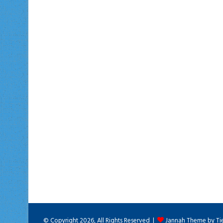
© Copyright 2026, All Rights Reserved |
Jannah Theme by Ti