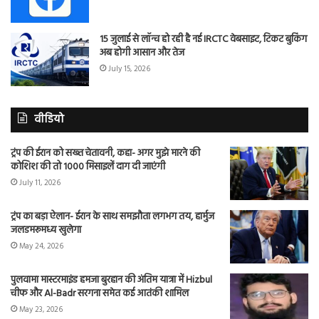
15 जुलाई से लॉन्च हो रही है नई IRCTC वेबसाइट, टिकट बुकिंग
अब होगी आसान और तेज
July 15, 2026
वीडियो
ट्रंप की ईरान को सख्त चेतावनी, कहा- अगर मुझे मारने की
कोशिश की तो 1000 मिसाइलें दाग दी जाएंगी
July 11, 2026
ट्रंप का बड़ा ऐलान- ईरान के साथ समझौता लगभग तय, हार्मुज
जलडमरूमध्य खुलेगा
May 24, 2026
पुलवामा मास्टरमाइंड हमजा बुरहान की अंतिम यात्रा में Hizbul
चीफ और Al-Badr सरगना समेत कई आतंकी शामिल
May 23, 2026