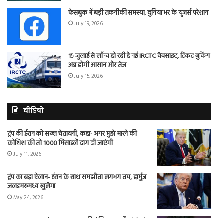
फेसबुक में बड़ी तकनीकी समस्या, दुनिया भर के यूजर्स परेशान
July 19, 2026
15 जुलाई से लॉन्च हो रही है नई IRCTC वेबसाइट, टिकट बुकिंग
अब होगी आसान और तेज
July 15, 2026
वीडियो
ट्रंप की ईरान को सख्त चेतावनी, कहा- अगर मुझे मारने की
कोशिश की तो 1000 मिसाइलें दाग दी जाएंगी
July 11, 2026
ट्रंप का बड़ा ऐलान- ईरान के साथ समझौता लगभग तय, हार्मुज
जलडमरूमध्य खुलेगा
May 24, 2026