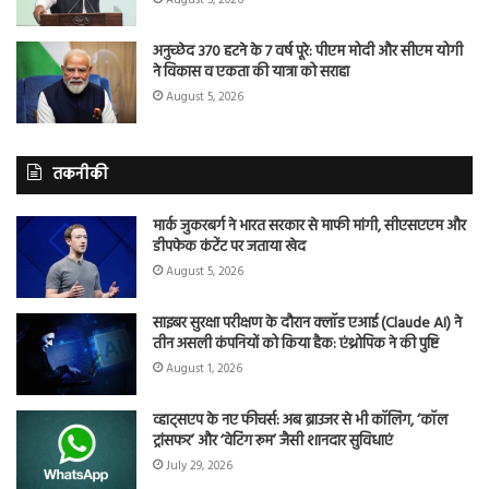
अनुच्छेद 370 हटने के 7 वर्ष पूरे: पीएम मोदी और सीएम योगी
ने विकास व एकता की यात्रा को सराहा
August 5, 2026
तकनीकी
मार्क जुकरबर्ग ने भारत सरकार से माफी मांगी, सीएसएएम और
डीपफेक कंटेंट पर जताया खेद
August 5, 2026
साइबर सुरक्षा परीक्षण के दौरान क्लॉड एआई (Claude AI) ने
तीन असली कंपनियों को किया हैक: एंथ्रोपिक ने की पुष्टि
August 1, 2026
व्हाट्सएप के नए फीचर्स: अब ब्राउजर से भी कॉलिंग, ‘कॉल
ट्रांसफर’ और ‘वेटिंग रूम’ जैसी शानदार सुविधाएं
July 29, 2026