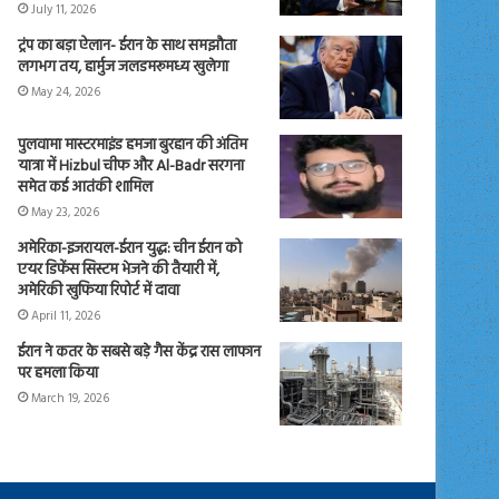
July 11, 2026
ट्रंप का बड़ा ऐलान- ईरान के साथ समझौता
लगभग तय, हार्मुज जलडमरूमध्य खुलेगा
May 24, 2026
पुलवामा मास्टरमाइंड हमजा बुरहान की अंतिम
यात्रा में Hizbul चीफ और Al-Badr सरगना
समेत कई आतंकी शामिल
May 23, 2026
अमेरिका-इजरायल-ईरान युद्ध: चीन ईरान को
एयर डिफेंस सिस्टम भेजने की तैयारी में,
अमेरिकी खुफिया रिपोर्ट में दावा
April 11, 2026
ईरान ने कतर के सबसे बड़े गैस केंद्र रास लाफान
पर हमला किया
March 19, 2026