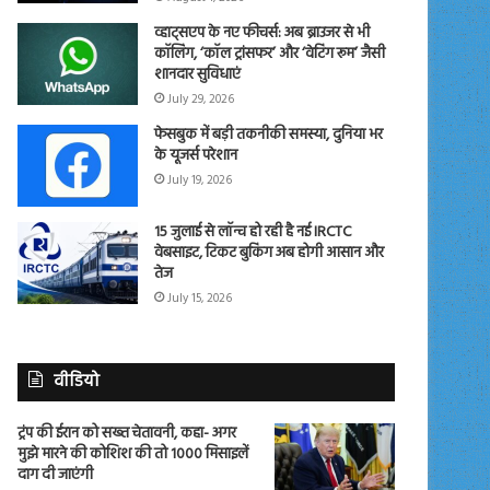
व्हाट्सएप के नए फीचर्स: अब ब्राउजर से भी
कॉलिंग, ‘कॉल ट्रांसफर’ और ‘वेटिंग रूम’ जैसी
शानदार सुविधाएं
July 29, 2026
फेसबुक में बड़ी तकनीकी समस्या, दुनिया भर
के यूजर्स परेशान
July 19, 2026
15 जुलाई से लॉन्च हो रही है नई IRCTC
वेबसाइट, टिकट बुकिंग अब होगी आसान और
तेज
July 15, 2026
वीडियो
ट्रंप की ईरान को सख्त चेतावनी, कहा- अगर
मुझे मारने की कोशिश की तो 1000 मिसाइलें
दाग दी जाएंगी