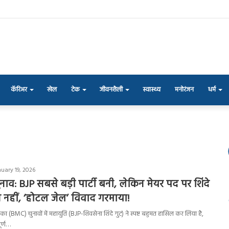
कॅरिअर
खेल
टेक
जीवनशैली
स्वास्थ्य
मनोरंजन
धर्म
uary 19, 2026
नाव: BJP सबसे बड़ी पार्टी बनी, लेकिन मेयर पद पर शिंदे
 नहीं, ‘होटल जेल’ विवाद गरमाया!
का (BMC) चुनावों में महायुति (BJP-शिवसेना शिंदे गुट) ने स्पष्ट बहुमत हासिल कर लिया है,
ूर्ण…