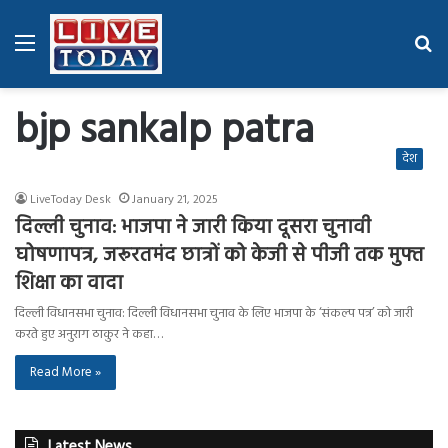
Menu
Se
fo
bjp sankalp patra
देश
LiveToday Desk
January 21, 2025
दिल्ली चुनाव: भाजपा ने जारी किया दूसरा चुनावी
घोषणापत्र, जरूरतमंद छात्रों को केजी से पीजी तक मुफ्त
शिक्षा का वादा
दिल्ली विधानसभा चुनाव: दिल्ली विधानसभा चुनाव के लिए भाजपा के ‘संकल्प पत्र’ को जारी
करते हुए अनुराग ठाकुर ने कहा…
Read More »
Latest News