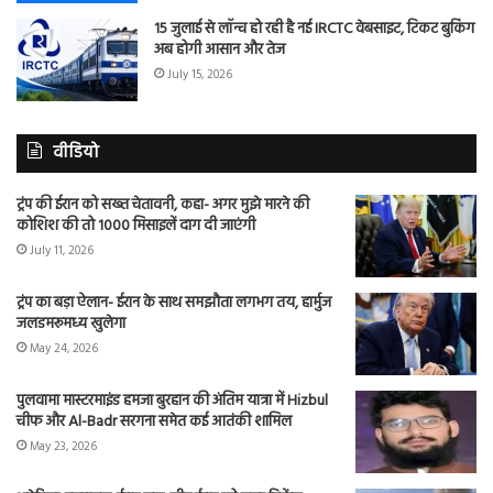
15 जुलाई से लॉन्च हो रही है नई IRCTC वेबसाइट, टिकट बुकिंग
अब होगी आसान और तेज
July 15, 2026
वीडियो
ट्रंप की ईरान को सख्त चेतावनी, कहा- अगर मुझे मारने की
कोशिश की तो 1000 मिसाइलें दाग दी जाएंगी
July 11, 2026
ट्रंप का बड़ा ऐलान- ईरान के साथ समझौता लगभग तय, हार्मुज
जलडमरूमध्य खुलेगा
May 24, 2026
पुलवामा मास्टरमाइंड हमजा बुरहान की अंतिम यात्रा में Hizbul
चीफ और Al-Badr सरगना समेत कई आतंकी शामिल
May 23, 2026