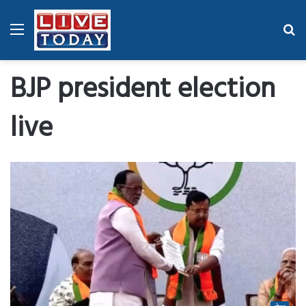
Menu
Se
fo
BJP president election
live