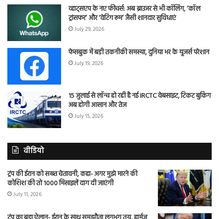
व्हाट्सएप के नए फीचर्स: अब ब्राउजर से भी कॉलिंग, ‘कॉल
ट्रांसफर’ और ‘वेटिंग रूम’ जैसी शानदार सुविधाएं
July 29, 2026
फेसबुक में बड़ी तकनीकी समस्या, दुनिया भर के यूजर्स परेशान
July 19, 2026
15 जुलाई से लॉन्च हो रही है नई IRCTC वेबसाइट, टिकट बुकिंग
अब होगी आसान और तेज
July 15, 2026
वीडियो
ट्रंप की ईरान को सख्त चेतावनी, कहा- अगर मुझे मारने की
कोशिश की तो 1000 मिसाइलें दाग दी जाएंगी
July 11, 2026
ट्रंप का बड़ा ऐलान- ईरान के साथ समझौता लगभग तय, हार्मुज