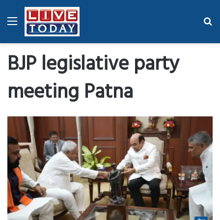
Menu
Se
fo
BJP legislative party
meeting Patna