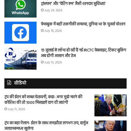
ट्रांसफर’ और ‘वेटिंग रूम’ जैसी शानदार सुविधाएं
July 29, 2026
फेसबुक में बड़ी तकनीकी समस्या, दुनिया भर के यूजर्स परेशान
July 19, 2026
15 जुलाई से लॉन्च हो रही है नई IRCTC वेबसाइट, टिकट बुकिंग
अब होगी आसान और तेज
July 15, 2026
वीडियो
ट्रंप की ईरान को सख्त चेतावनी, कहा- अगर मुझे मारने की
कोशिश की तो 1000 मिसाइलें दाग दी जाएंगी
July 11, 2026
ट्रंप का बड़ा ऐलान- ईरान के साथ समझौता लगभग तय, हार्मुज
जलडमरूमध्य खुलेगा