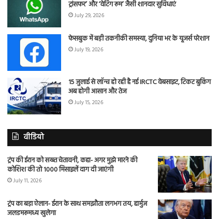
ट्रांसफर’ और ‘वेटिंग रूम’ जैसी शानदार सुविधाएं
July 29, 2026
फेसबुक में बड़ी तकनीकी समस्या, दुनिया भर के यूजर्स परेशान
July 19, 2026
15 जुलाई से लॉन्च हो रही है नई IRCTC वेबसाइट, टिकट बुकिंग
अब होगी आसान और तेज
July 15, 2026
वीडियो
ट्रंप की ईरान को सख्त चेतावनी, कहा- अगर मुझे मारने की
कोशिश की तो 1000 मिसाइलें दाग दी जाएंगी
July 11, 2026
ट्रंप का बड़ा ऐलान- ईरान के साथ समझौता लगभग तय, हार्मुज
जलडमरूमध्य खुलेगा