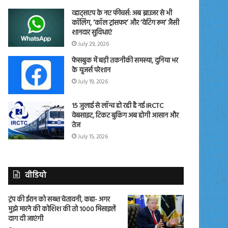
व्हाट्सएप के नए फीचर्स: अब ब्राउजर से भी
कॉलिंग, ‘कॉल ट्रांसफर’ और ‘वेटिंग रूम’ जैसी
शानदार सुविधाएं
July 29, 2026
फेसबुक में बड़ी तकनीकी समस्या, दुनिया भर
के यूजर्स परेशान
July 19, 2026
15 जुलाई से लॉन्च हो रही है नई IRCTC
वेबसाइट, टिकट बुकिंग अब होगी आसान और
तेज
July 15, 2026
वीडियो
ट्रंप की ईरान को सख्त चेतावनी, कहा- अगर
मुझे मारने की कोशिश की तो 1000 मिसाइलें
दाग दी जाएंगी