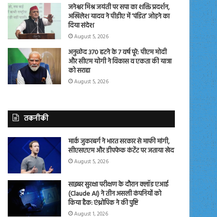
जनेश्वर मिश्र जयंती पर सपा का शक्ति प्रदर्शन,
अखिलेश यादव ने पीडीए में ‘पंडित’ जोड़ने का
दिया संदेश
August 5, 2026
अनुच्छेद 370 हटने के 7 वर्ष पूरे: पीएम मोदी
और सीएम योगी ने विकास व एकता की यात्रा
को सराहा
August 5, 2026
तकनीकी
मार्क जुकरबर्ग ने भारत सरकार से माफी मांगी,
सीएसएएम और डीपफेक कंटेंट पर जताया खेद
August 5, 2026
साइबर सुरक्षा परीक्षण के दौरान क्लॉड एआई
(Claude AI) ने तीन असली कंपनियों को
किया हैक: एंथ्रोपिक ने की पुष्टि
August 1, 2026