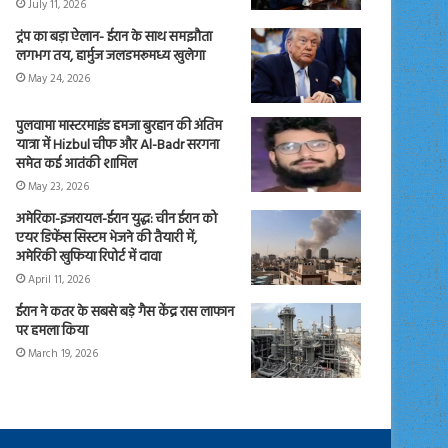
July 11, 2026
ट्रंप का बड़ा ऐलान- ईरान के साथ समझौता
लगभग तय, हार्मुज जलडमरूमध्य खुलेगा
May 24, 2026
पुलवामा मास्टरमाइंड हमजा बुरहान की अंतिम
यात्रा में Hizbul चीफ और Al-Badr सरगना
समेत कई आतंकी शामिल
May 23, 2026
अमेरिका-इजरायल-ईरान युद्ध: चीन ईरान को
एयर डिफेंस सिस्टम भेजने की तैयारी में,
अमेरिकी खुफिया रिपोर्ट में दावा
April 11, 2026
ईरान ने कतर के सबसे बड़े गैस केंद्र रास लाफान
पर हमला किया
March 19, 2026