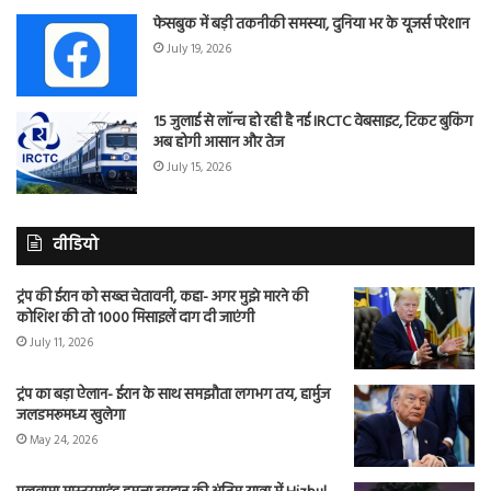
फेसबुक में बड़ी तकनीकी समस्या, दुनिया भर के यूजर्स परेशान
July 19, 2026
15 जुलाई से लॉन्च हो रही है नई IRCTC वेबसाइट, टिकट बुकिंग
अब होगी आसान और तेज
July 15, 2026
वीडियो
ट्रंप की ईरान को सख्त चेतावनी, कहा- अगर मुझे मारने की
कोशिश की तो 1000 मिसाइलें दाग दी जाएंगी
July 11, 2026
ट्रंप का बड़ा ऐलान- ईरान के साथ समझौता लगभग तय, हार्मुज
जलडमरूमध्य खुलेगा
May 24, 2026