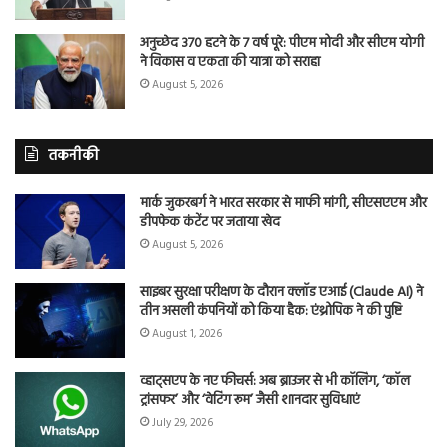
अनुच्छेद 370 हटने के 7 वर्ष पूरे: पीएम मोदी और सीएम योगी
ने विकास व एकता की यात्रा को सराहा
August 5, 2026
तकनीकी
मार्क जुकरबर्ग ने भारत सरकार से माफी मांगी, सीएसएएम और
डीपफेक कंटेंट पर जताया खेद
August 5, 2026
साइबर सुरक्षा परीक्षण के दौरान क्लॉड एआई (Claude AI) ने
तीन असली कंपनियों को किया हैक: एंथ्रोपिक ने की पुष्टि
August 1, 2026
व्हाट्सएप के नए फीचर्स: अब ब्राउजर से भी कॉलिंग, ‘कॉल
ट्रांसफर’ और ‘वेटिंग रूम’ जैसी शानदार सुविधाएं
July 29, 2026