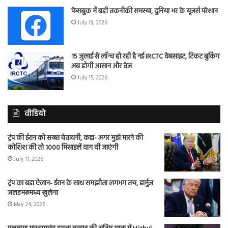
फेसबुक में बड़ी तकनीकी समस्या, दुनिया भर के यूजर्स परेशान
July 19, 2026
15 जुलाई से लॉन्च हो रही है नई IRCTC वेबसाइट, टिकट बुकिंग
अब होगी आसान और तेज
July 15, 2026
वीडियो
ट्रंप की ईरान को सख्त चेतावनी, कहा- अगर मुझे मारने की
कोशिश की तो 1000 मिसाइलें दाग दी जाएंगी
July 11, 2026
ट्रंप का बड़ा ऐलान- ईरान के साथ समझौता लगभग तय, हार्मुज
जलडमरूमध्य खुलेगा
May 24, 2026