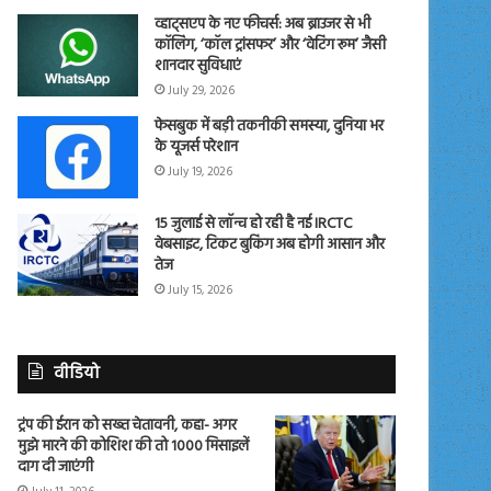
व्हाट्सएप के नए फीचर्स: अब ब्राउजर से भी
कॉलिंग, ‘कॉल ट्रांसफर’ और ‘वेटिंग रूम’ जैसी
शानदार सुविधाएं
July 29, 2026
फेसबुक में बड़ी तकनीकी समस्या, दुनिया भर
के यूजर्स परेशान
July 19, 2026
15 जुलाई से लॉन्च हो रही है नई IRCTC
वेबसाइट, टिकट बुकिंग अब होगी आसान और
तेज
July 15, 2026
वीडियो
ट्रंप की ईरान को सख्त चेतावनी, कहा- अगर
मुझे मारने की कोशिश की तो 1000 मिसाइलें
दाग दी जाएंगी