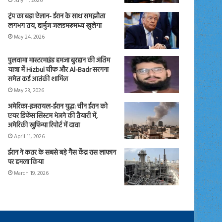
July 11, 2026
ट्रंप का बड़ा ऐलान- ईरान के साथ समझौता
लगभग तय, हार्मुज जलडमरूमध्य खुलेगा
May 24, 2026
पुलवामा मास्टरमाइंड हमजा बुरहान की अंतिम
यात्रा में Hizbul चीफ और Al-Badr सरगना
समेत कई आतंकी शामिल
May 23, 2026
अमेरिका-इजरायल-ईरान युद्ध: चीन ईरान को
एयर डिफेंस सिस्टम भेजने की तैयारी में,
अमेरिकी खुफिया रिपोर्ट में दावा
April 11, 2026
ईरान ने कतर के सबसे बड़े गैस केंद्र रास लाफान
पर हमला किया
March 19, 2026