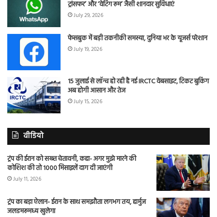
ट्रांसफर’ और ‘वेटिंग रूम’ जैसी शानदार सुविधाएं
July 29, 2026
फेसबुक में बड़ी तकनीकी समस्या, दुनिया भर के यूजर्स परेशान
July 19, 2026
15 जुलाई से लॉन्च हो रही है नई IRCTC वेबसाइट, टिकट बुकिंग
अब होगी आसान और तेज
July 15, 2026
वीडियो
ट्रंप की ईरान को सख्त चेतावनी, कहा- अगर मुझे मारने की
कोशिश की तो 1000 मिसाइलें दाग दी जाएंगी
July 11, 2026
ट्रंप का बड़ा ऐलान- ईरान के साथ समझौता लगभग तय, हार्मुज
जलडमरूमध्य खुलेगा