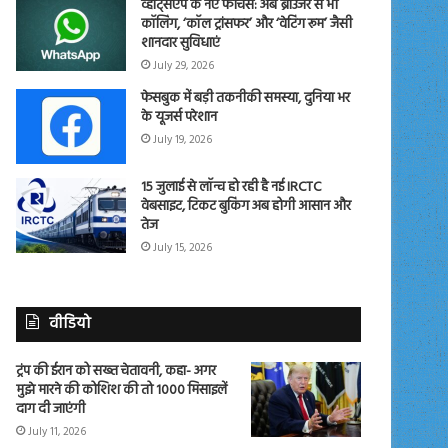
व्हाट्सएप के नए फीचर्स: अब ब्राउजर से भी
कॉलिंग, ‘कॉल ट्रांसफर’ और ‘वेटिंग रूम’ जैसी
शानदार सुविधाएं
July 29, 2026
फेसबुक में बड़ी तकनीकी समस्या, दुनिया भर
के यूजर्स परेशान
July 19, 2026
15 जुलाई से लॉन्च हो रही है नई IRCTC
वेबसाइट, टिकट बुकिंग अब होगी आसान और
तेज
July 15, 2026
वीडियो
ट्रंप की ईरान को सख्त चेतावनी, कहा- अगर
मुझे मारने की कोशिश की तो 1000 मिसाइलें
दाग दी जाएंगी
July 11, 2026