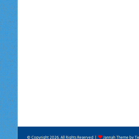
© Copyright 2026, All Rights Reserved |
Jannah Theme by Ti