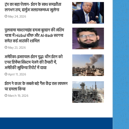
ट्रंप का बड़ा ऐलान- ईरान के साथ समझौता
लगभग तय, हार्मुज जलडमरूमध्य खुलेगा
May 24, 2026
पुलवामा मास्टरमाइंड हमजा बुरहान की अंतिम
यात्रा में Hizbul चीफ और Al-Badr सरगना
समेत कई आतंकी शामिल
May 23, 2026
अमेरिका-इजरायल-ईरान युद्ध: चीन ईरान को
एयर डिफेंस सिस्टम भेजने की तैयारी में,
अमेरिकी खुफिया रिपोर्ट में दावा
April 11, 2026
ईरान ने कतर के सबसे बड़े गैस केंद्र रास लाफान
पर हमला किया
March 19, 2026