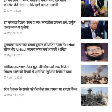
ट्रंप की ईरान को सख्त चेतावनी, कहा- अगर मुझे मारने की
कोशिश की तो 1000 मिसाइलें दाग दी जाएंगी
July 11, 2026
ट्रंप का बड़ा ऐलान- ईरान के साथ समझौता लगभग तय, हार्मुज
जलडमरूमध्य खुलेगा
May 24, 2026
पुलवामा मास्टरमाइंड हमजा बुरहान की अंतिम यात्रा में Hizbul
चीफ और Al-Badr सरगना समेत कई आतंकी शामिल
May 23, 2026
अमेरिका-इजरायल-ईरान युद्ध: चीन ईरान को एयर डिफेंस
सिस्टम भेजने की तैयारी में, अमेरिकी खुफिया रिपोर्ट में दावा
April 11, 2026
ईरान ने कतर के सबसे बड़े गैस केंद्र रास लाफान पर हमला किया
March 19, 2026