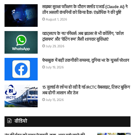
साइबर सुरक्षा परीक्षण के दौरान क्लॉड एआई (Claude AI) ने
तीन असली कंपनियों को किया हैक: एंथ्रोपिक ने की पुष्टि
August 1, 2026
व्हाट्सएप के नए फीचर्स: अब ब्राउजर से भी कॉलिंग, ‘कॉल
ट्रांसफर’ और ‘वेटिंग रूम’ जैसी शानदार सुविधाएं
July 29, 2026
फेसबुक में बड़ी तकनीकी समस्या, दुनिया भर के यूजर्स परेशान
July 19, 2026
15 जुलाई से लॉन्च हो रही है नई IRCTC वेबसाइट, टिकट बुकिंग
अब होगी आसान और तेज
July 15, 2026
वीडियो