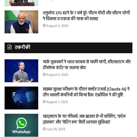
अनुच्छेद 370 हटने के 7 वर्ष पूरे: पीएम मोदी और सीएम योगी
ने विकास व एकता की यात्रा को सराहा
August 5, 2026
तकनीकी
मार्क जुकरबर्ग ने भारत सरकार से माफी मांगी, सीएसएएम और
डीपफेक कंटेंट पर जताया खेद
August 5, 2026
साइबर सुरक्षा परीक्षण के दौरान क्लॉड एआई (Claude AI) ने
तीन असली कंपनियों को किया हैक: एंथ्रोपिक ने की पुष्टि
August 1, 2026
व्हाट्सएप के नए फीचर्स: अब ब्राउजर से भी कॉलिंग, ‘कॉल
ट्रांसफर’ और ‘वेटिंग रूम’ जैसी शानदार सुविधाएं
July 29, 2026