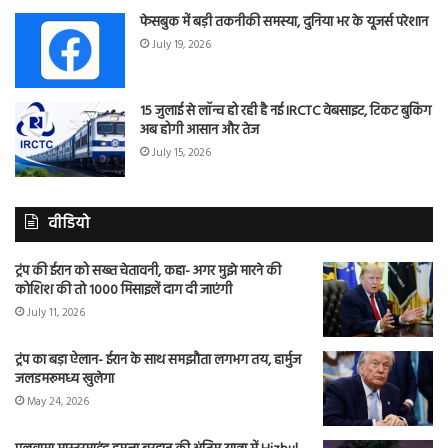
फेसबुक में बड़ी तकनीकी समस्या, दुनिया भर के यूजर्स परेशान
July 19, 2026
15 जुलाई से लॉन्च हो रही है नई IRCTC वेबसाइट, टिकट बुकिंग
अब होगी आसान और तेज
July 15, 2026
वीडियो
ट्रंप की ईरान को सख्त चेतावनी, कहा- अगर मुझे मारने की
कोशिश की तो 1000 मिसाइलें दाग दी जाएंगी
July 11, 2026
ट्रंप का बड़ा ऐलान- ईरान के साथ समझौता लगभग तय, हार्मुज
जलडमरूमध्य खुलेगा
May 24, 2026