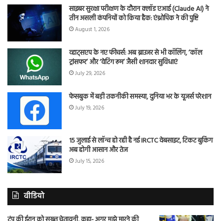
साइबर सुरक्षा परीक्षण के दौरान क्लॉड एआई (Claude AI) ने
तीन असली कंपनियों को किया हैक: एंथ्रोपिक ने की पुष्टि
August 1, 2026
व्हाट्सएप के नए फीचर्स: अब ब्राउजर से भी कॉलिंग, ‘कॉल
ट्रांसफर’ और ‘वेटिंग रूम’ जैसी शानदार सुविधाएं
July 29, 2026
फेसबुक में बड़ी तकनीकी समस्या, दुनिया भर के यूजर्स परेशान
July 19, 2026
15 जुलाई से लॉन्च हो रही है नई IRCTC वेबसाइट, टिकट बुकिंग
अब होगी आसान और तेज
July 15, 2026
वीडियो
ट्रंप की ईरान को सख्त चेतावनी, कहा- अगर मुझे मारने की