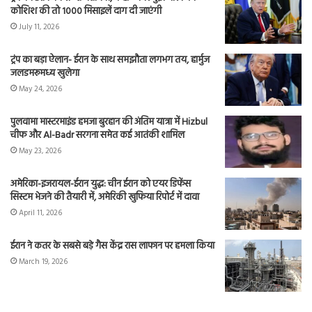
कोशिश की तो 1000 मिसाइलें दाग दी जाएंगी
July 11, 2026
ट्रंप का बड़ा ऐलान- ईरान के साथ समझौता लगभग तय, हार्मुज
जलडमरूमध्य खुलेगा
May 24, 2026
पुलवामा मास्टरमाइंड हमजा बुरहान की अंतिम यात्रा में Hizbul
चीफ और Al-Badr सरगना समेत कई आतंकी शामिल
May 23, 2026
अमेरिका-इजरायल-ईरान युद्ध: चीन ईरान को एयर डिफेंस
सिस्टम भेजने की तैयारी में, अमेरिकी खुफिया रिपोर्ट में दावा
April 11, 2026
ईरान ने कतर के सबसे बड़े गैस केंद्र रास लाफान पर हमला किया
March 19, 2026