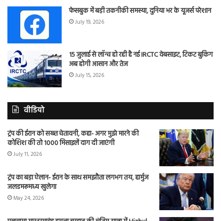
फेसबुक में बड़ी तकनीकी समस्या, दुनिया भर के यूजर्स परेशान
July 19, 2026
15 जुलाई से लॉन्च हो रही है नई IRCTC वेबसाइट, टिकट बुकिंग
अब होगी आसान और तेज
July 15, 2026
वीडियो
ट्रंप की ईरान को सख्त चेतावनी, कहा- अगर मुझे मारने की
कोशिश की तो 1000 मिसाइलें दाग दी जाएंगी
July 11, 2026
ट्रंप का बड़ा ऐलान- ईरान के साथ समझौता लगभग तय, हार्मुज
जलडमरूमध्य खुलेगा
May 24, 2026