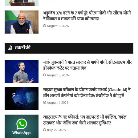
अनुच्छेद 370 हटने के 7 वर्ष पूरे: पीएम मोदी और सीएम योगी
ने विकास व एकता की यात्रा को सराहा
August 5, 2026
तकनीकी
मार्क जुकरबर्ग ने भारत सरकार से माफी मांगी, सीएसएएम और
डीपफेक कंटेंट पर जताया खेद
August 5, 2026
साइबर सुरक्षा परीक्षण के दौरान क्लॉड एआई (Claude AI) ने
तीन असली कंपनियों को किया हैक: एंथ्रोपिक ने की पुष्टि
August 1, 2026
व्हाट्सएप के नए फीचर्स: अब ब्राउजर से भी कॉलिंग, ‘कॉल
ट्रांसफर’ और ‘वेटिंग रूम’ जैसी शानदार सुविधाएं
July 29, 2026