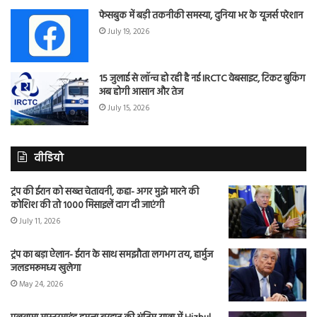
फेसबुक में बड़ी तकनीकी समस्या, दुनिया भर के यूजर्स परेशान
July 19, 2026
15 जुलाई से लॉन्च हो रही है नई IRCTC वेबसाइट, टिकट बुकिंग
अब होगी आसान और तेज
July 15, 2026
वीडियो
ट्रंप की ईरान को सख्त चेतावनी, कहा- अगर मुझे मारने की
कोशिश की तो 1000 मिसाइलें दाग दी जाएंगी
July 11, 2026
ट्रंप का बड़ा ऐलान- ईरान के साथ समझौता लगभग तय, हार्मुज
जलडमरूमध्य खुलेगा
May 24, 2026