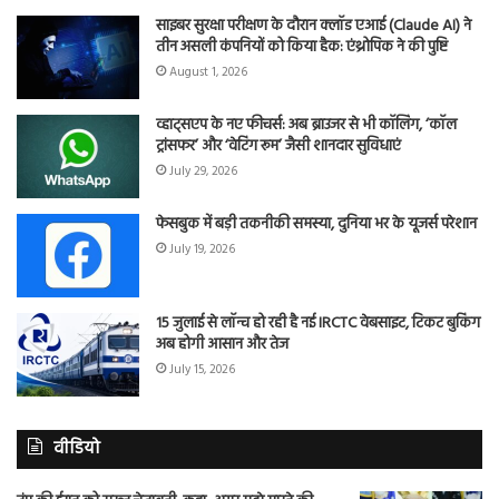
साइबर सुरक्षा परीक्षण के दौरान क्लॉड एआई (Claude AI) ने
तीन असली कंपनियों को किया हैक: एंथ्रोपिक ने की पुष्टि
August 1, 2026
व्हाट्सएप के नए फीचर्स: अब ब्राउजर से भी कॉलिंग, ‘कॉल
ट्रांसफर’ और ‘वेटिंग रूम’ जैसी शानदार सुविधाएं
July 29, 2026
फेसबुक में बड़ी तकनीकी समस्या, दुनिया भर के यूजर्स परेशान
July 19, 2026
15 जुलाई से लॉन्च हो रही है नई IRCTC वेबसाइट, टिकट बुकिंग
अब होगी आसान और तेज
July 15, 2026
वीडियो