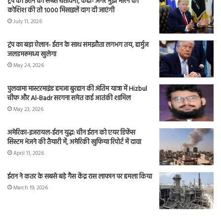
ट्रंप की ईरान को सख्त चेतावनी, कहा- अगर मुझे मारने की
कोशिश की तो 1000 मिसाइलें दाग दी जाएंगी
July 11, 2026
ट्रंप का बड़ा ऐलान- ईरान के साथ समझौता लगभग तय, हार्मुज
जलडमरूमध्य खुलेगा
May 24, 2026
पुलवामा मास्टरमाइंड हमजा बुरहान की अंतिम यात्रा में Hizbul
चीफ और Al-Badr सरगना समेत कई आतंकी शामिल
May 23, 2026
अमेरिका-इजरायल-ईरान युद्ध: चीन ईरान को एयर डिफेंस
सिस्टम भेजने की तैयारी में, अमेरिकी खुफिया रिपोर्ट में दावा
April 11, 2026
ईरान ने कतर के सबसे बड़े गैस केंद्र रास लाफान पर हमला किया
March 19, 2026