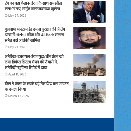
ट्रंप का बड़ा ऐलान- ईरान के साथ समझौता
लगभग तय, हार्मुज जलडमरूमध्य खुलेगा
May 24, 2026
पुलवामा मास्टरमाइंड हमजा बुरहान की अंतिम
यात्रा में Hizbul चीफ और Al-Badr सरगना
समेत कई आतंकी शामिल
May 23, 2026
अमेरिका-इजरायल-ईरान युद्ध: चीन ईरान को
एयर डिफेंस सिस्टम भेजने की तैयारी में,
अमेरिकी खुफिया रिपोर्ट में दावा
April 11, 2026
ईरान ने कतर के सबसे बड़े गैस केंद्र रास लाफान
पर हमला किया
March 19, 2026