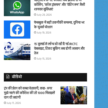
व्हाट्सएप के नए फीचर्स: अब ब्राउजर से भी
कॉलिंग, ‘कॉल ट्रांसफर’ और ‘वेटिंग रूम’ जैसी
शानदार सुविधाएं
July 29, 2026
फेसबुक में बड़ी तकनीकी समस्या, दुनिया भर
के यूजर्स परेशान
July 19, 2026
15 जुलाई से लॉन्च हो रही है नई IRCTC
वेबसाइट, टिकट बुकिंग अब होगी आसान और
तेज
July 15, 2026
वीडियो
ट्रंप की ईरान को सख्त चेतावनी, कहा- अगर
मुझे मारने की कोशिश की तो 1000 मिसाइलें
दाग दी जाएंगी
July 11, 2026