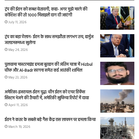
ट्रंप की ईरान को सख्त चेतावनी, कहा- अगर मुझे मारने की
कोशिश की तो 1000 मिसाइलें दाग दी जाएंगी
July 11, 2026
ट्रंप का बड़ा ऐलान- ईरान के साथ समझौता लगभग तय, हार्मुज
जलडमरूमध्य खुलेगा
May 24, 2026
पुलवामा मास्टरमाइंड हमजा बुरहान की अंतिम यात्रा में Hizbul
चीफ और Al-Badr सरगना समेत कई आतंकी शामिल
May 23, 2026
अमेरिका-इजरायल-ईरान युद्ध: चीन ईरान को एयर डिफेंस
सिस्टम भेजने की तैयारी में, अमेरिकी खुफिया रिपोर्ट में दावा
April 11, 2026
ईरान ने कतर के सबसे बड़े गैस केंद्र रास लाफान पर हमला किया
March 19, 2026