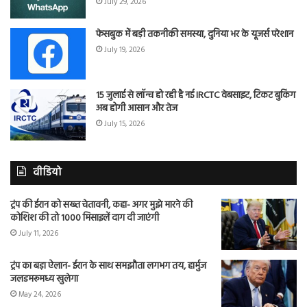
July 29, 2026
फेसबुक में बड़ी तकनीकी समस्या, दुनिया भर के यूजर्स परेशान
July 19, 2026
15 जुलाई से लॉन्च हो रही है नई IRCTC वेबसाइट, टिकट बुकिंग
अब होगी आसान और तेज
July 15, 2026
वीडियो
ट्रंप की ईरान को सख्त चेतावनी, कहा- अगर मुझे मारने की
कोशिश की तो 1000 मिसाइलें दाग दी जाएंगी
July 11, 2026
ट्रंप का बड़ा ऐलान- ईरान के साथ समझौता लगभग तय, हार्मुज
जलडमरूमध्य खुलेगा
May 24, 2026