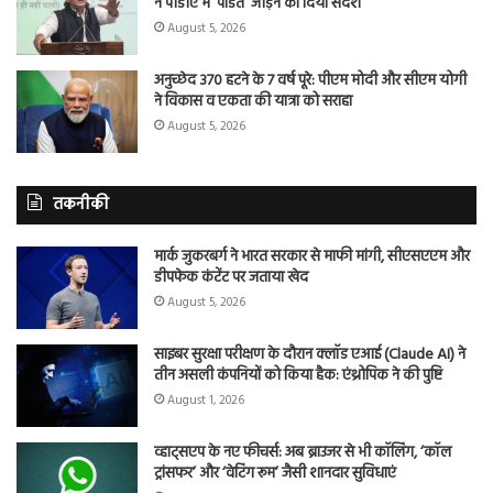
ने पीडीए में ‘पंडित’ जोड़ने का दिया संदेश
August 5, 2026
अनुच्छेद 370 हटने के 7 वर्ष पूरे: पीएम मोदी और सीएम योगी
ने विकास व एकता की यात्रा को सराहा
August 5, 2026
तकनीकी
मार्क जुकरबर्ग ने भारत सरकार से माफी मांगी, सीएसएएम और
डीपफेक कंटेंट पर जताया खेद
August 5, 2026
साइबर सुरक्षा परीक्षण के दौरान क्लॉड एआई (Claude AI) ने
तीन असली कंपनियों को किया हैक: एंथ्रोपिक ने की पुष्टि
August 1, 2026
व्हाट्सएप के नए फीचर्स: अब ब्राउजर से भी कॉलिंग, ‘कॉल
ट्रांसफर’ और ‘वेटिंग रूम’ जैसी शानदार सुविधाएं