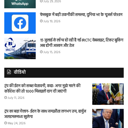
July 29, 2026
फेसबुक में बड़ी तकनीकी समस्या, दुनिया भर के यूजर्स परेशान
July 19, 2026
15 जुलाई से लॉन्च हो रही है नई IRCTC वेबसाइट, टिकट बुकिंग
अब होगी आसान और तेज
July 15, 2026
वीडियो
ट्रंप की ईरान को सख्त चेतावनी, कहा- अगर मुझे मारने की
कोशिश की तो 1000 मिसाइलें दाग दी जाएंगी
July 11, 2026
ट्रंप का बड़ा ऐलान- ईरान के साथ समझौता लगभग तय, हार्मुज
जलडमरूमध्य खुलेगा
May 24, 2026