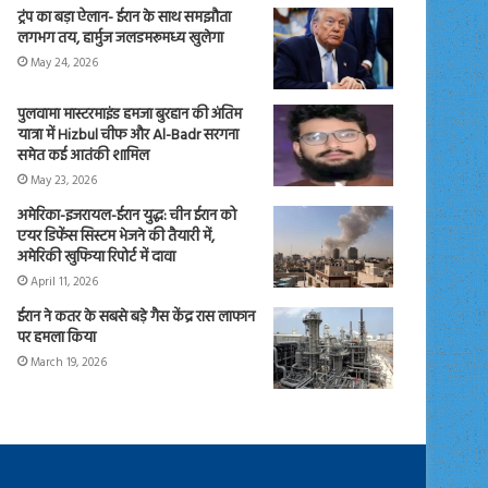
ट्रंप का बड़ा ऐलान- ईरान के साथ समझौता
लगभग तय, हार्मुज जलडमरूमध्य खुलेगा
May 24, 2026
पुलवामा मास्टरमाइंड हमजा बुरहान की अंतिम
यात्रा में Hizbul चीफ और Al-Badr सरगना
समेत कई आतंकी शामिल
May 23, 2026
अमेरिका-इजरायल-ईरान युद्ध: चीन ईरान को
एयर डिफेंस सिस्टम भेजने की तैयारी में,
अमेरिकी खुफिया रिपोर्ट में दावा
April 11, 2026
ईरान ने कतर के सबसे बड़े गैस केंद्र रास लाफान
पर हमला किया
March 19, 2026