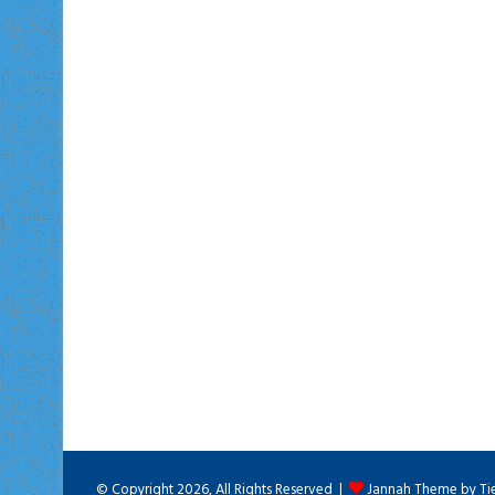
© Copyright 2026, All Rights Reserved |
Jannah Theme by Ti