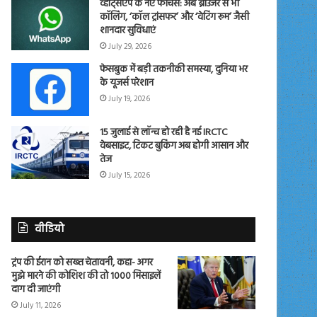
व्हाट्सएप के नए फीचर्स: अब ब्राउजर से भी
कॉलिंग, ‘कॉल ट्रांसफर’ और ‘वेटिंग रूम’ जैसी
शानदार सुविधाएं
July 29, 2026
फेसबुक में बड़ी तकनीकी समस्या, दुनिया भर
के यूजर्स परेशान
July 19, 2026
15 जुलाई से लॉन्च हो रही है नई IRCTC
वेबसाइट, टिकट बुकिंग अब होगी आसान और
तेज
July 15, 2026
वीडियो
ट्रंप की ईरान को सख्त चेतावनी, कहा- अगर
मुझे मारने की कोशिश की तो 1000 मिसाइलें
दाग दी जाएंगी
July 11, 2026