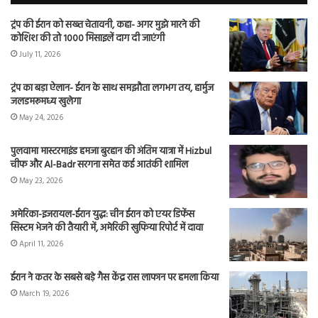
ट्रंप की ईरान को सख्त चेतावनी, कहा- अगर मुझे मारने की
कोशिश की तो 1000 मिसाइलें दाग दी जाएंगी
July 11, 2026
ट्रंप का बड़ा ऐलान- ईरान के साथ समझौता लगभग तय, हार्मुज
जलडमरूमध्य खुलेगा
May 24, 2026
पुलवामा मास्टरमाइंड हमजा बुरहान की अंतिम यात्रा में Hizbul
चीफ और Al-Badr सरगना समेत कई आतंकी शामिल
May 23, 2026
अमेरिका-इजरायल-ईरान युद्ध: चीन ईरान को एयर डिफेंस
सिस्टम भेजने की तैयारी में, अमेरिकी खुफिया रिपोर्ट में दावा
April 11, 2026
ईरान ने कतर के सबसे बड़े गैस केंद्र रास लाफान पर हमला किया
March 19, 2026