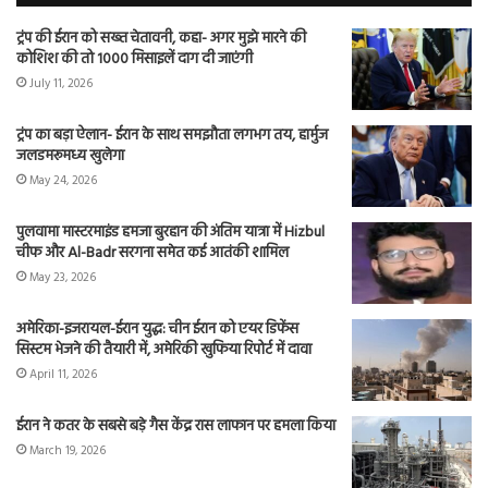
ट्रंप की ईरान को सख्त चेतावनी, कहा- अगर मुझे मारने की
कोशिश की तो 1000 मिसाइलें दाग दी जाएंगी
July 11, 2026
ट्रंप का बड़ा ऐलान- ईरान के साथ समझौता लगभग तय, हार्मुज
जलडमरूमध्य खुलेगा
May 24, 2026
पुलवामा मास्टरमाइंड हमजा बुरहान की अंतिम यात्रा में Hizbul
चीफ और Al-Badr सरगना समेत कई आतंकी शामिल
May 23, 2026
अमेरिका-इजरायल-ईरान युद्ध: चीन ईरान को एयर डिफेंस
सिस्टम भेजने की तैयारी में, अमेरिकी खुफिया रिपोर्ट में दावा
April 11, 2026
ईरान ने कतर के सबसे बड़े गैस केंद्र रास लाफान पर हमला किया
March 19, 2026