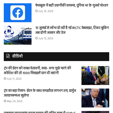
फेसबुक में बड़ी तकनीकी समस्या, दुनिया भर के यूजर्स परेशान
July 19, 2026
15 जुलाई से लॉन्च हो रही है नई IRCTC वेबसाइट, टिकट बुकिंग
अब होगी आसान और तेज
July 15, 2026
वीडियो
ट्रंप की ईरान को सख्त चेतावनी, कहा- अगर मुझे मारने की
कोशिश की तो 1000 मिसाइलें दाग दी जाएंगी
July 11, 2026
ट्रंप का बड़ा ऐलान- ईरान के साथ समझौता लगभग तय, हार्मुज
जलडमरूमध्य खुलेगा
May 24, 2026