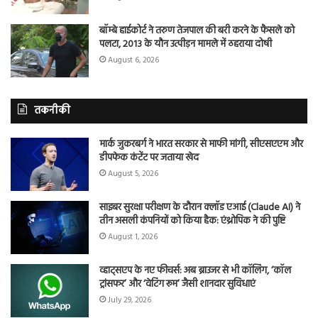
बॉम्बे हाईकोर्ट ने तरुण तेजपाल की बरी करने के फैसले को
पलटा, 2013 के यौन उत्पीड़न मामले में ठहराया दोषी
August 6, 2026
तकनीकी
मार्क जुकरबर्ग ने भारत सरकार से माफी मांगी, सीएसएएम और
डीपफेक कंटेंट पर जताया खेद
August 5, 2026
साइबर सुरक्षा परीक्षण के दौरान क्लॉड एआई (Claude AI) ने
तीन असली कंपनियों को किया हैक: एंथ्रोपिक ने की पुष्टि
August 1, 2026
व्हाट्सएप के नए फीचर्स: अब ब्राउजर से भी कॉलिंग, ‘कॉल
ट्रांसफर’ और ‘वेटिंग रूम’ जैसी शानदार सुविधाएं
July 29, 2026