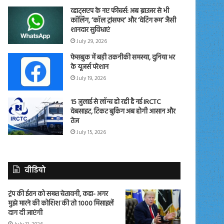
व्हाट्सएप के नए फीचर्स: अब ब्राउजर से भी
कॉलिंग, ‘कॉल ट्रांसफर’ और ‘वेटिंग रूम’ जैसी
शानदार सुविधाएं
July 29, 2026
फेसबुक में बड़ी तकनीकी समस्या, दुनिया भर
के यूजर्स परेशान
July 19, 2026
15 जुलाई से लॉन्च हो रही है नई IRCTC
वेबसाइट, टिकट बुकिंग अब होगी आसान और
तेज
July 15, 2026
वीडियो
ट्रंप की ईरान को सख्त चेतावनी, कहा- अगर
मुझे मारने की कोशिश की तो 1000 मिसाइलें
दाग दी जाएंगी