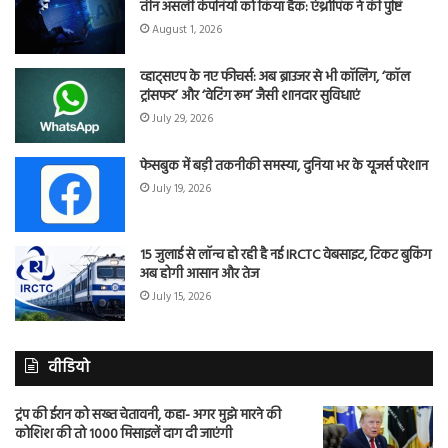
तीन असली कंपनियों को किया हैक: एंथ्रोपिक ने की पुष्टि
August 1, 2026
व्हाट्सएप के नए फीचर्स: अब ब्राउजर से भी कॉलिंग, ‘कॉल
ट्रांसफर’ और ‘वेटिंग रूम’ जैसी शानदार सुविधाएं
July 29, 2026
फेसबुक में बड़ी तकनीकी समस्या, दुनिया भर के यूजर्स परेशान
July 19, 2026
15 जुलाई से लॉन्च हो रही है नई IRCTC वेबसाइट, टिकट बुकिंग
अब होगी आसान और तेज
July 15, 2026
वीडियो
ट्रंप की ईरान को सख्त चेतावनी, कहा- अगर मुझे मारने की
कोशिश की तो 1000 मिसाइलें दाग दी जाएंगी