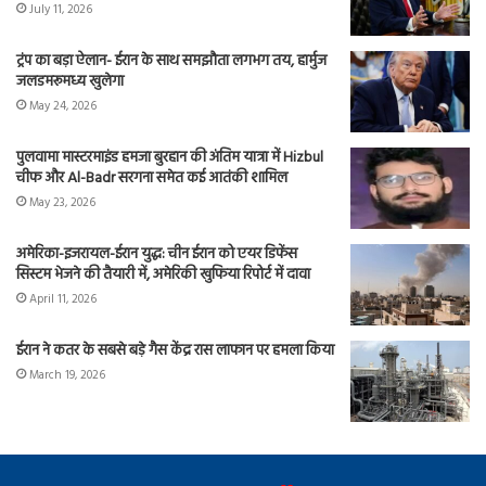
July 11, 2026
ट्रंप का बड़ा ऐलान- ईरान के साथ समझौता लगभग तय, हार्मुज
जलडमरूमध्य खुलेगा
May 24, 2026
पुलवामा मास्टरमाइंड हमजा बुरहान की अंतिम यात्रा में Hizbul
चीफ और Al-Badr सरगना समेत कई आतंकी शामिल
May 23, 2026
अमेरिका-इजरायल-ईरान युद्ध: चीन ईरान को एयर डिफेंस
सिस्टम भेजने की तैयारी में, अमेरिकी खुफिया रिपोर्ट में दावा
April 11, 2026
ईरान ने कतर के सबसे बड़े गैस केंद्र रास लाफान पर हमला किया
March 19, 2026