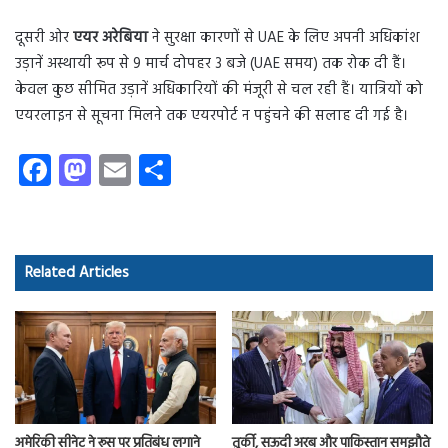
दूसरी ओर
एयर अरेबिया
ने सुरक्षा कारणों से UAE के लिए अपनी अधिकांश
उड़ानें अस्थायी रूप से 9 मार्च दोपहर 3 बजे (UAE समय) तक रोक दी हैं।
केवल कुछ सीमित उड़ानें अधिकारियों की मंजूरी से चल रही हैं। यात्रियों को
एयरलाइन से सूचना मिलने तक एयरपोर्ट न पहुंचने की सलाह दी गई है।
Fa
M
E
S
ce
as
m
ha
b
to
ail
re
o
d
Related Articles
ok
o
n
तुर्की, सऊदी अरब और पाकिस्तान समझौते
अमेरिकी सीनेट ने रूस पर प्रतिबंध लगाने