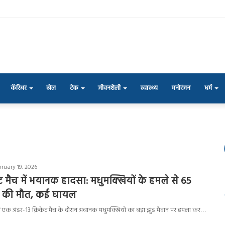
कॅरिअर
खेल
टेक
जीवनशैली
स्वास्थ्य
मनोरंजन
धर्म
ruary 19, 2026
ेट मैच में भयानक हादसा: मधुमक्खियों के हमले से 65
यर की मौत, कई घायल
र में एक अंडर-13 क्रिकेट मैच के दौरान अचानक मधुमक्खियों का बड़ा झुंड मैदान पर हमला कर…