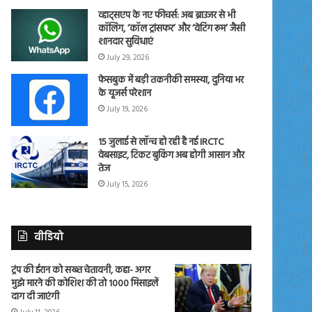
व्हाट्सएप के नए फीचर्स: अब ब्राउजर से भी
कॉलिंग, ‘कॉल ट्रांसफर’ और ‘वेटिंग रूम’ जैसी
शानदार सुविधाएं
July 29, 2026
फेसबुक में बड़ी तकनीकी समस्या, दुनिया भर
के यूजर्स परेशान
July 19, 2026
15 जुलाई से लॉन्च हो रही है नई IRCTC
वेबसाइट, टिकट बुकिंग अब होगी आसान और
तेज
July 15, 2026
वीडियो
ट्रंप की ईरान को सख्त चेतावनी, कहा- अगर
मुझे मारने की कोशिश की तो 1000 मिसाइलें
दाग दी जाएंगी