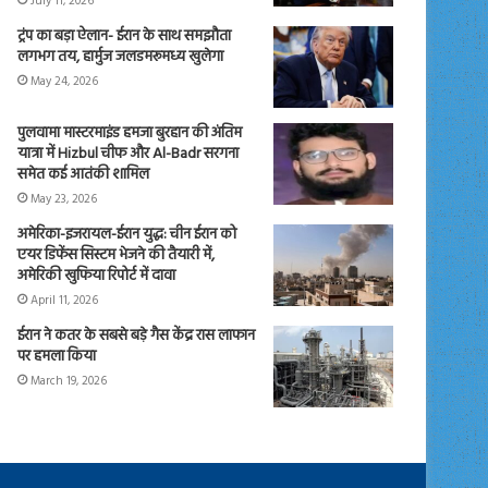
July 11, 2026
ट्रंप का बड़ा ऐलान- ईरान के साथ समझौता
लगभग तय, हार्मुज जलडमरूमध्य खुलेगा
May 24, 2026
पुलवामा मास्टरमाइंड हमजा बुरहान की अंतिम
यात्रा में Hizbul चीफ और Al-Badr सरगना
समेत कई आतंकी शामिल
May 23, 2026
अमेरिका-इजरायल-ईरान युद्ध: चीन ईरान को
एयर डिफेंस सिस्टम भेजने की तैयारी में,
अमेरिकी खुफिया रिपोर्ट में दावा
April 11, 2026
ईरान ने कतर के सबसे बड़े गैस केंद्र रास लाफान
पर हमला किया
March 19, 2026