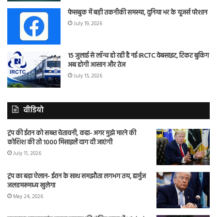
फेसबुक में बड़ी तकनीकी समस्या, दुनिया भर के यूजर्स परेशान
July 19, 2026
15 जुलाई से लॉन्च हो रही है नई IRCTC वेबसाइट, टिकट बुकिंग
अब होगी आसान और तेज
July 15, 2026
वीडियो
ट्रंप की ईरान को सख्त चेतावनी, कहा- अगर मुझे मारने की
कोशिश की तो 1000 मिसाइलें दाग दी जाएंगी
July 11, 2026
ट्रंप का बड़ा ऐलान- ईरान के साथ समझौता लगभग तय, हार्मुज
जलडमरूमध्य खुलेगा
May 24, 2026