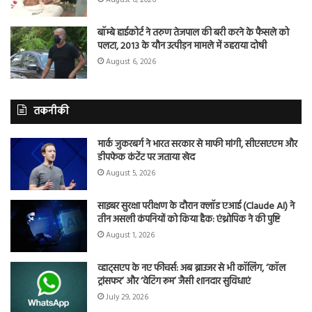
बॉम्बे हाईकोर्ट ने तरुण तेजपाल की बरी करने के फैसले को
पलटा, 2013 के यौन उत्पीड़न मामले में ठहराया दोषी
August 6, 2026
तकनीकी
मार्क जुकरबर्ग ने भारत सरकार से माफी मांगी, सीएसएएम और
डीपफेक कंटेंट पर जताया खेद
August 5, 2026
साइबर सुरक्षा परीक्षण के दौरान क्लॉड एआई (Claude AI) ने
तीन असली कंपनियों को किया हैक: एंथ्रोपिक ने की पुष्टि
August 1, 2026
व्हाट्सएप के नए फीचर्स: अब ब्राउजर से भी कॉलिंग, ‘कॉल
ट्रांसफर’ और ‘वेटिंग रूम’ जैसी शानदार सुविधाएं
July 29, 2026