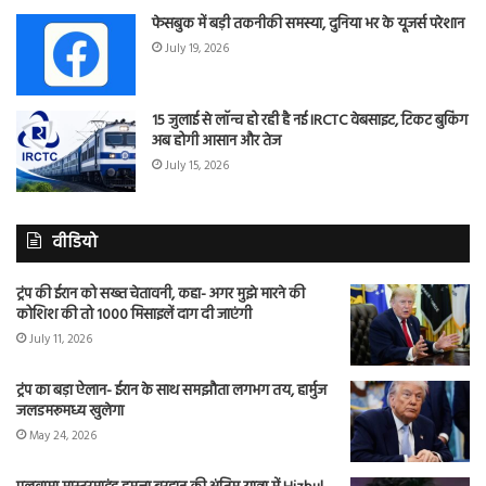
फेसबुक में बड़ी तकनीकी समस्या, दुनिया भर के यूजर्स परेशान
July 19, 2026
15 जुलाई से लॉन्च हो रही है नई IRCTC वेबसाइट, टिकट बुकिंग
अब होगी आसान और तेज
July 15, 2026
वीडियो
ट्रंप की ईरान को सख्त चेतावनी, कहा- अगर मुझे मारने की
कोशिश की तो 1000 मिसाइलें दाग दी जाएंगी
July 11, 2026
ट्रंप का बड़ा ऐलान- ईरान के साथ समझौता लगभग तय, हार्मुज
जलडमरूमध्य खुलेगा
May 24, 2026