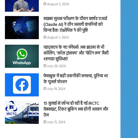
August 5, 2026
साइबर सुरक्षा परीक्षण के दौरान क्लॉड एआई
(Claude AI) ने तीन असली कंपनियों को
किया हैक: एंथ्रोपिक ने की पुष्टि
August 1, 2026
व्हाट्सएप के नए फीचर्स: अब ब्राउजर से भी
कॉलिंग, ‘कॉल ट्रांसफर’ और ‘वेटिंग रूम’ जैसी
शानदार सुविधाएं
July 29, 2026
फेसबुक में बड़ी तकनीकी समस्या, दुनिया भर
के यूजर्स परेशान
July 19, 2026
15 जुलाई से लॉन्च हो रही है नई IRCTC
वेबसाइट, टिकट बुकिंग अब होगी आसान और
तेज
July 15, 2026