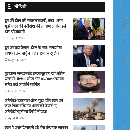
वीडियो
ट्रंप की ईरान को सख्त चेतावनी, कहा- अगर
मुझे मारने की कोशिश की तो 1000 मिसाइलें
दाग दी जाएंगी
July 11, 2026
ट्रंप का बड़ा ऐलान- ईरान के साथ समझौता
लगभग तय, हार्मुज जलडमरूमध्य खुलेगा
May 24, 2026
पुलवामा मास्टरमाइंड हमजा बुरहान की अंतिम
यात्रा में Hizbul चीफ और Al-Badr सरगना
समेत कई आतंकी शामिल
May 23, 2026
अमेरिका-इजरायल-ईरान युद्ध: चीन ईरान को
एयर डिफेंस सिस्टम भेजने की तैयारी में,
अमेरिकी खुफिया रिपोर्ट में दावा
April 11, 2026
ईरान ने कतर के सबसे बड़े गैस केंद्र रास लाफान