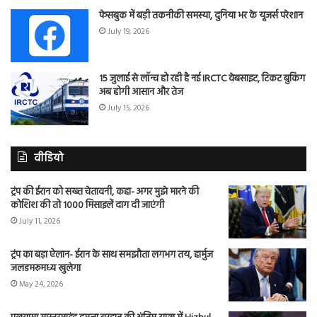
फेसबुक में बड़ी तकनीकी समस्या, दुनिया भर के यूजर्स परेशान
July 19, 2026
15 जुलाई से लॉन्च हो रही है नई IRCTC वेबसाइट, टिकट बुकिंग
अब होगी आसान और तेज
July 15, 2026
वीडियो
ट्रंप की ईरान को सख्त चेतावनी, कहा- अगर मुझे मारने की
कोशिश की तो 1000 मिसाइलें दाग दी जाएंगी
July 11, 2026
ट्रंप का बड़ा ऐलान- ईरान के साथ समझौता लगभग तय, हार्मुज
जलडमरूमध्य खुलेगा
May 24, 2026