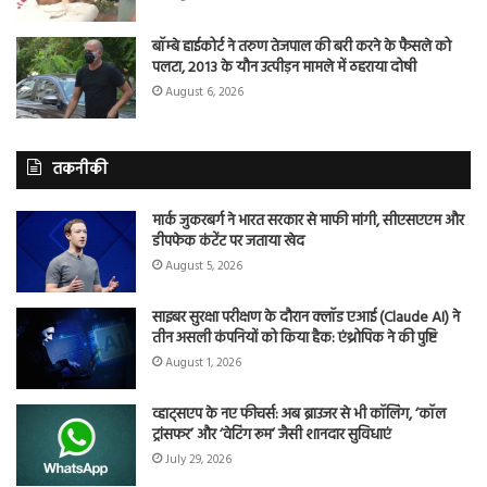
बॉम्बे हाईकोर्ट ने तरुण तेजपाल की बरी करने के फैसले को
पलटा, 2013 के यौन उत्पीड़न मामले में ठहराया दोषी
August 6, 2026
तकनीकी
मार्क जुकरबर्ग ने भारत सरकार से माफी मांगी, सीएसएएम और
डीपफेक कंटेंट पर जताया खेद
August 5, 2026
साइबर सुरक्षा परीक्षण के दौरान क्लॉड एआई (Claude AI) ने
तीन असली कंपनियों को किया हैक: एंथ्रोपिक ने की पुष्टि
August 1, 2026
व्हाट्सएप के नए फीचर्स: अब ब्राउजर से भी कॉलिंग, ‘कॉल
ट्रांसफर’ और ‘वेटिंग रूम’ जैसी शानदार सुविधाएं
July 29, 2026