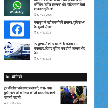
व्हाट्सएप के नए फीचर्स: अब ब्राउजर से भी
कॉलिंग, ‘कॉल ट्रांसफर’ और ‘वेटिंग रूम’ जैसी
शानदार सुविधाएं
July 29, 2026
फेसबुक में बड़ी तकनीकी समस्या, दुनिया भर
के यूजर्स परेशान
July 19, 2026
15 जुलाई से लॉन्च हो रही है नई IRCTC
वेबसाइट, टिकट बुकिंग अब होगी आसान और
तेज
July 15, 2026
वीडियो
ट्रंप की ईरान को सख्त चेतावनी, कहा- अगर
मुझे मारने की कोशिश की तो 1000 मिसाइलें
दाग दी जाएंगी
July 11, 2026