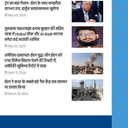
ट्रंप का बड़ा ऐलान- ईरान के साथ समझौता
लगभग तय, हार्मुज जलडमरूमध्य खुलेगा
May 24, 2026
पुलवामा मास्टरमाइंड हमजा बुरहान की अंतिम
यात्रा में Hizbul चीफ और Al-Badr सरगना
समेत कई आतंकी शामिल
May 23, 2026
अमेरिका-इजरायल-ईरान युद्ध: चीन ईरान को
एयर डिफेंस सिस्टम भेजने की तैयारी में,
अमेरिकी खुफिया रिपोर्ट में दावा
April 11, 2026
ईरान ने कतर के सबसे बड़े गैस केंद्र रास लाफान
पर हमला किया
March 19, 2026